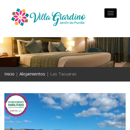
Toggle
navigation
Inicio
|
Alojamientos
| Las Tacuaras
Anterior
Sigu