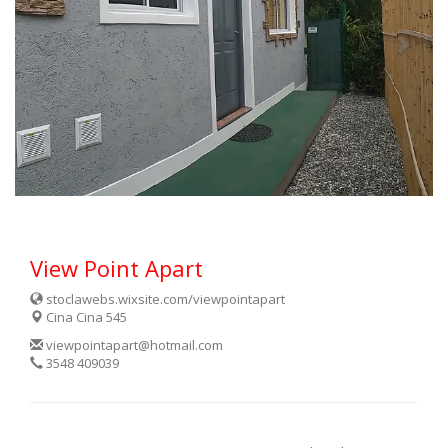
View Point Apart
stoclawebs.wixsite.com/viewpointapart
Cina Cina 545
viewpointapart@hotmail.com
3548 409039