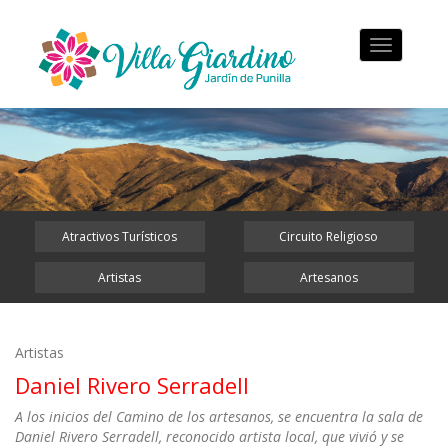
Toggle
navigation
Atractivos Turísticos
Circuito Religioso
Artistas
Artesanos
Artistas
Daniel Rivero Serradell
A los inicios del Camino de los artesanos, se encuentra la sala de
Daniel Rivero Serradell, reconocido artista local, que vivió y se