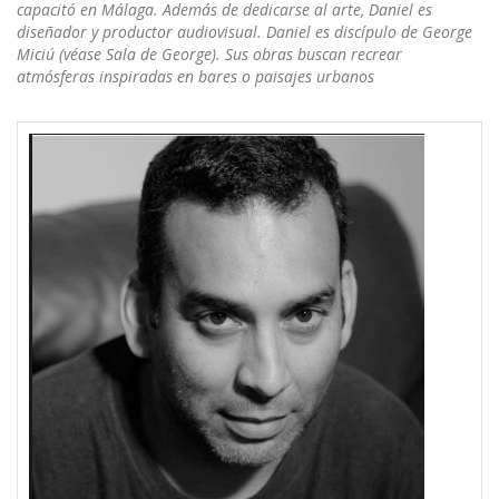
capacitó en Málaga. Además de dedicarse al arte, Daniel es
diseñador y productor audiovisual. Daniel es discípulo de George
Miciú (véase Sala de George). Sus obras buscan recrear
atmósferas inspiradas en bares o paisajes urbanos